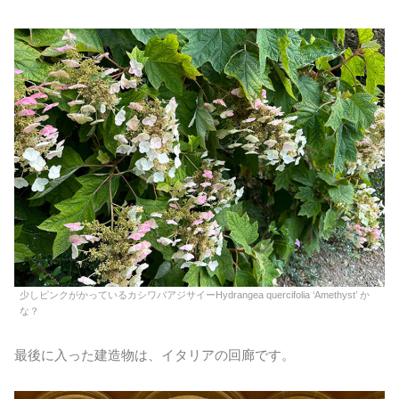
少しピンクがかっているカシワバアジサイーHydrangea quercifolia ‘Amethyst’ か
な？
最後に入った建造物は、イタリアの回廊です。