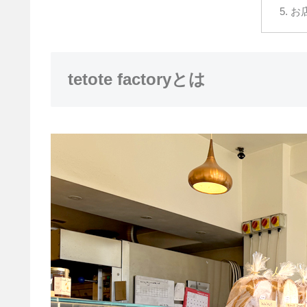
お
tetote factoryとは