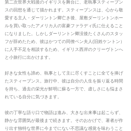
第二次世界大戦後のイギリスを舞台に、老執事スティーブン
スの回想を通じて描かれます。スティーブンスは、心から敬
愛する主人・ダーリントン卿亡き後、屋敷ダーリントンホー
ルを買い取ったアメリカ人の富豪ファラディ氏に仕えること
になりました。しかしダーリントン卿没後たくさんのスタッ
フが辞めたため、彼はかつての同僚ベン夫人(旧姓ケントン）
に人手不足を相談するため、イギリス西岸のクリーヴトンへ
と小旅行に出かけます。
好きな女性も諦め、執事として主に尽くすことに全てを捧げ
たスティーブンス。旅行中、彼は自分の人生を振り返る時間
を持ち、過去の栄光が鮮明に蘇る一方で、虚しさにも悩まさ
れている自分に気づきます。
彼の丁寧な語り口で物語は進み、大きな出来事は起こらず、
静かな雰囲気が最後まで続きます。そのおかげで、著者が作
り出す独特な世界に今までにない不思議な感覚を味わうこと