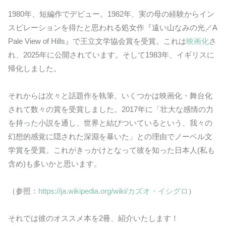
1980年、短編作でデビュー。1982年、実の母の経験からイン
スピレーションを得たと思われる処女作『遠い山なみの光／A
Pale View of Hills』で王立文学協会賞を受賞。これは
映画化
さ
れ、2025年に公開されています。そして1983年、イギリスに
帰化しました。
それからは次々と話題作を執筆、いくつかは映画化・舞台化
されて数々の賞を受賞しました。2017年に「壮大な感情の力
を持った小説を通し、世界と結びついているという、我々の
幻想的感覚に隠された深淵を暴いた」との理由でノーベル文
学賞を受賞。これがきっかけとなって彼を知った日本人(私も
含め)も多いかと思います。
（参照：
https://ja.wikipedia.org/wiki/カズオ・イシグロ
）
それでは彼のオススメ本を2冊、紹介いたします！