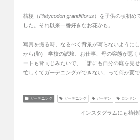
桔梗（
Platycodon grandiflorus
）を子供の頃初め
した。それ以来一番好きなお花かも。
写真を撮る時、なるべく背景が写らないようにし
から(恥) 学校の試験、お仕事、母の容態が悪
ートも皆同じみたいで、「誰にも自分の庭を見せ
忙しくてガーデニングができない、って何か変で
ガーデニング
ガーデニング
ガーデン
ロンドン
インスタグラムにも植物