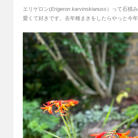
エリゲロン(
Erigeron karvinskianuss
）って石積み
愛くて好きです。去年種まきをしたらやっと今年