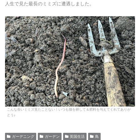
人生で見た最長のミミズに遭遇しました。
こんな長いミミズ見たことない！いつも畑を耕して＆肥料を与えてくれてありが
とう♪
ガーデニング
ガーデン
英国生活
鳥