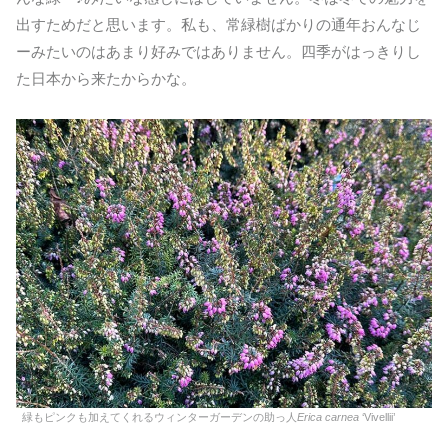
出すためだと思います。私も、常緑樹ばかりの通年おんなじ
ーみたいのはあまり好みではありません。四季がはっきりし
た日本から来たからかな。
緑もピンクも加えてくれるウィンターガーデンの助っ人
Erica carnea
‘Vivellii’