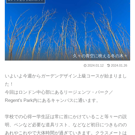
久々の青空に映える冬の木々
2024.01.12
2024.01.26
いよいよ今週からガーデンデザイン上級コースが始まりまし
た！
今回はロンドン中心部にあるリージェンツ・パーク／
Regent’s Park内にあるキャンパスに通います。
学校での心得ー学生証は常に首にかけていること等々ーの説
明、ペンなど必要な道具リスト、などなど初日につきものの
あれやこれやで大体時間が過ぎていきます。クラスメートは