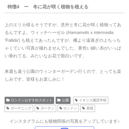
特徴4 ー 冬に花が咲く植物を植える
上のエリカ様もそうですが、意外と冬に花が咲く植物ってあ
るんですよ。ウィッチヘーゼル (
Hamamelis x intermedia
‘Pallida’) も植えてあったんですが、柵より遠過ぎの上ちっち
ゃくていい写真が撮れませんでした。黄色い細い糸がいっぱ
い垂れてる、みたいなお花で面白いです。
来週も違う公園のウィンターガーデン行くので、とっても楽
しみです。皆様もお楽しみに！
ロンドンおすすめスポット
公園
イギリス園芸学校
ガーデニング
ガーデン
ロンドン
英国
インスタグラムにも植物関係の写真をアップしています♪