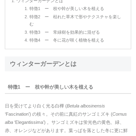
ウィンターガーデンとは
特徴1 ー 枝や幹が美しい木を植える
特徴2 ー 枯れた草木で形やテクスチャを楽し
む
特徴3 ー 常緑樹を効果的に混ぜる
特徴4 ー 冬に花が咲く植物を植える
ウィンターガーデンとは
特徴1 ー 枝や幹が美しい木を植える
日を受けてより白く光る白樺 (
Betula albosinensis
‘Fascination’) の枝々。その前に真紅のサンゴミズキ (
Cornus
alba
‘Elegantissima’) 。サンゴミズキは蛍光色の黄色、緑、
赤、オレンジなどがあります。葉っぱを落とした冬に更に鮮