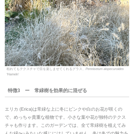
枯れてもテクスチャで目を楽しませてくれるグラス、
Pennisetum alopecuroides
‘Hameln’
特徴3 ー 常緑樹を効果的に混ぜる
エリカ (Erica)は常緑な上に冬にピンクや白のお花が咲くの
で、めっちゃ貴重な植物です。小さな葉や花が独特のテクス
チャも作ります。このガーデンでは、全て常緑樹を植えてみ
んな緑〜♪みたいな感じにはしていません。冬は冬での魅力を