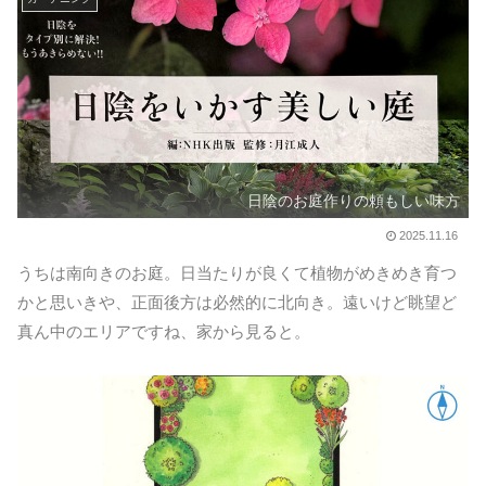
日陰のお庭作りの頼もしい味方
2025.11.16
うちは南向きのお庭。日当たりが良くて植物がめきめき育つ
かと思いきや、正面後方は必然的に北向き。遠いけど眺望ど
真ん中のエリアですね、家から見ると。